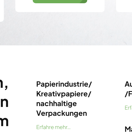
n,
Papierindustrie/
A
Kreativpapiere/
/
on
nachhaltige
Er
Verpackungen
m
Erfahre mehr…
M