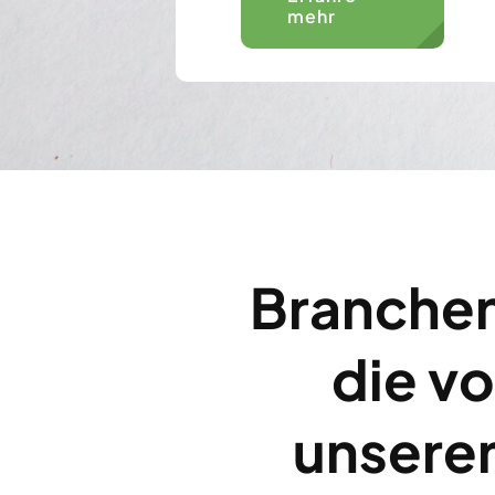
mehr
Branche
die v
unsere