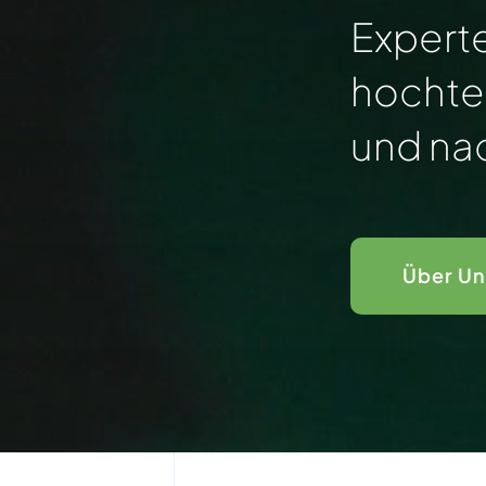
Experte
hochte
und nac
Über Un